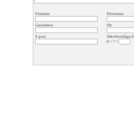
Förnamn
Efternamn
Gatuadress
Ort
E-post
Säkerhetsfråga (l
8
+
7
=