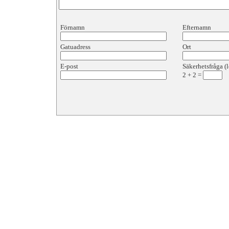
Förnamn
Efternamn
Gatuadress
Ort
E-post
Säkerhetsfråga (l
2
+
2
=