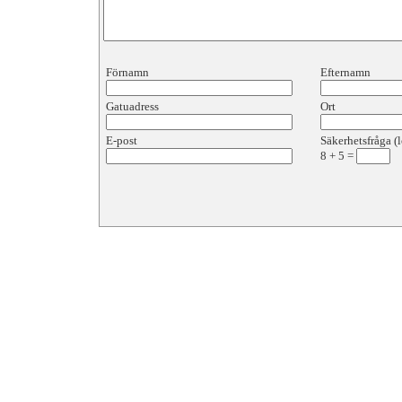
Förnamn
Efternamn
Gatuadress
Ort
E-post
Säkerhetsfråga (l
8
+
5
=