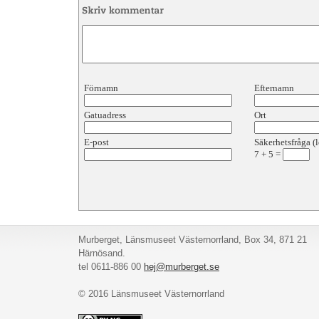
Förnamn
Efternamn
Gatuadress
Ort
E-post
Säkerhetsfråga (l
7
+
5
=
Murberget, Länsmuseet Västernorrland, Box 34, 871 21
Härnösand.
tel 0611-886 00
hej@murberget.se
© 2016 Länsmuseet Västernorrland