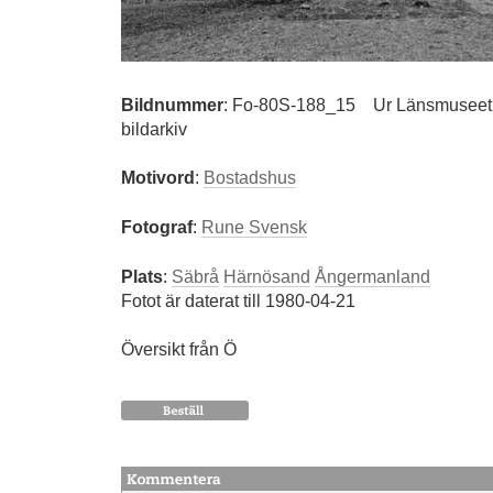
Bildnummer
:
Fo-80S-188_15
Ur Länsmuseet 
bildarkiv
Motivord
:
Bostadshus
Fotograf
:
Rune Svensk
Plats
:
Säbrå
Härnösand
Ångermanland
Fotot är daterat till 1980-04-21
Översikt från Ö