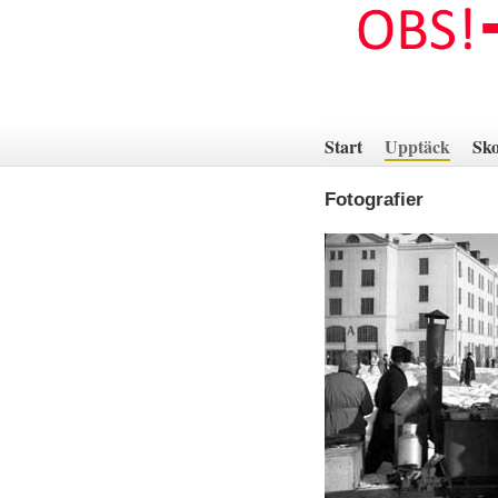
Hoppa
till
innehåll
Start
Upptäck
Sko
Fotografier