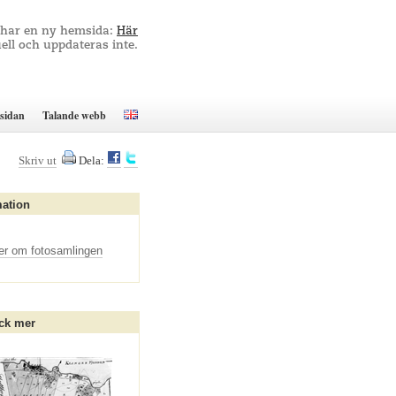
 har en ny hemsida:
Här
ell och uppdateras inte.
sidan
Talande webb
Skriv ut
Dela:
mation
er om fotosamlingen
ck mer