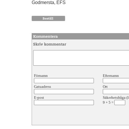
Godmersta, EFS
Förnamn
Efternamn
Gatuadress
Ort
E-post
Säkerhetsfråga (l
9
+
5
=