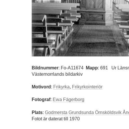
Bildnummer
:
Fo-A11674
Mapp
: 691
Ur Läns
Västernorrlands bildarkiv
Motivord
:
Frikyrka
,
Frikyrkointeriör
Fotograf
:
Ewa Fägerborg
Plats
:
Godmersta
Grundsunda
Örnsköldsvik
Ån
Fotot är daterat till 1970