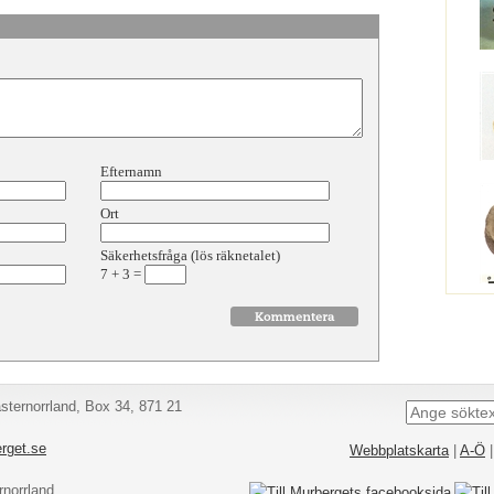
Efternamn
Ort
Säkerhetsfråga (lös räknetalet)
7
+
3
=
ternorrland, Box 34, 871 21
rget.se
Webbplatskarta
|
A-Ö
norrland