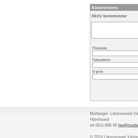
Förnamn
Gatuadress
E-post
Murberget, Länsmuseet Väs
Härnösand.
tel 0611-886 00
hej@murbe
© 2016 Länsmuseet Väster