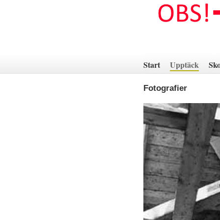
Hoppa
till
innehåll
Start
Upptäck
Sko
Fotografier