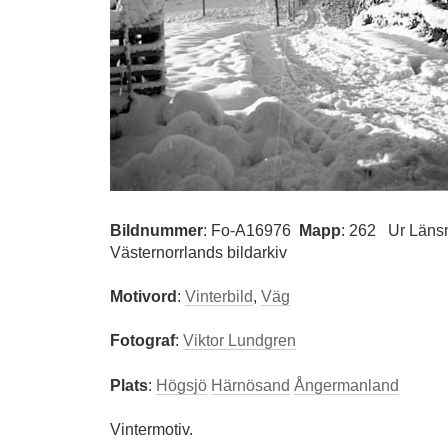
Bildnummer
:
Fo-A16976
Mapp
: 262
Ur Läns
Västernorrlands bildarkiv
Motivord
:
Vinterbild
,
Väg
Fotograf
:
Viktor Lundgren
Plats
:
Högsjö
Härnösand
Ångermanland
Vintermotiv.