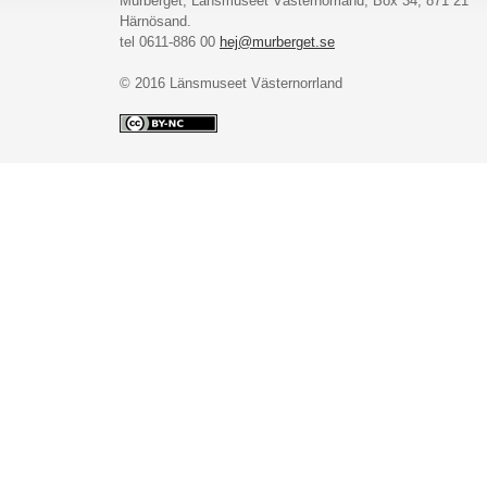
Murberget, Länsmuseet Västernorrland, Box 34, 871 21
Härnösand.
tel 0611-886 00
hej@murberget.se
© 2016 Länsmuseet Västernorrland