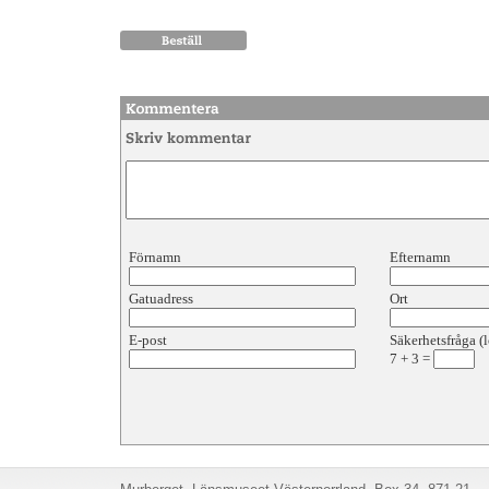
Förnamn
Efternamn
Gatuadress
Ort
E-post
Säkerhetsfråga (l
7
+
3
=