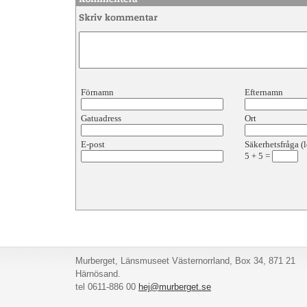
Förnamn
Efternamn
Gatuadress
Ort
E-post
Säkerhetsfråga (l
5
+
5
=
Murberget, Länsmuseet Västernorrland, Box 34, 871 21
Härnösand.
tel 0611-886 00
hej@murberget.se