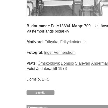
Bildnummer
:
Fo-A18394
Mapp
: 700
Ur Läns
Västernorrlands bildarkiv
Motivord
:
Frikyrka
,
Frikyrkointeriör
Fotograf
:
Inger Vennerström
Plats
:
Örnsköldsvik
Domsjö
Själevad
Ångerman
Fotot är daterat till 1973
Domsjö, EFS