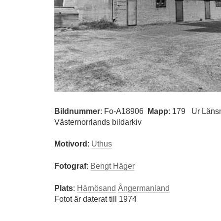
Bildnummer
:
Fo-A18906
Mapp
: 179
Ur Läns
Västernorrlands bildarkiv
Motivord
:
Uthus
Fotograf
:
Bengt Häger
Plats
:
Härnösand
Ångermanland
Fotot är daterat till 1974