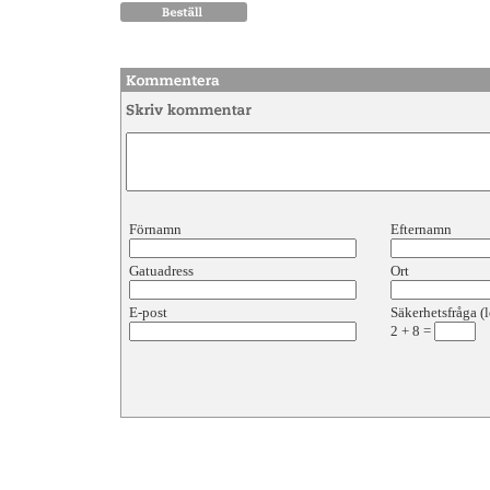
Förnamn
Efternamn
Gatuadress
Ort
E-post
Säkerhetsfråga (l
2
+
8
=