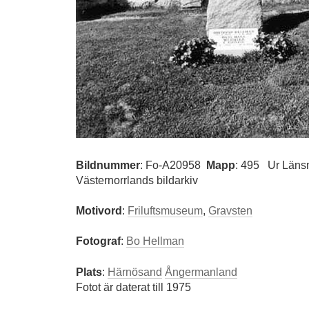
Bildnummer
:
Fo-A20958
Mapp
: 495
Ur Läns
Västernorrlands bildarkiv
Motivord
:
Friluftsmuseum
,
Gravsten
Fotograf
:
Bo Hellman
Plats
:
Härnösand
Ångermanland
Fotot är daterat till 1975