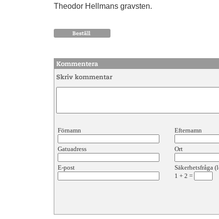
Theodor Hellmans gravsten.
Förnamn
Efternamn
Gatuadress
Ort
E-post
Säkerhetsfråga (l
1
+
2
=