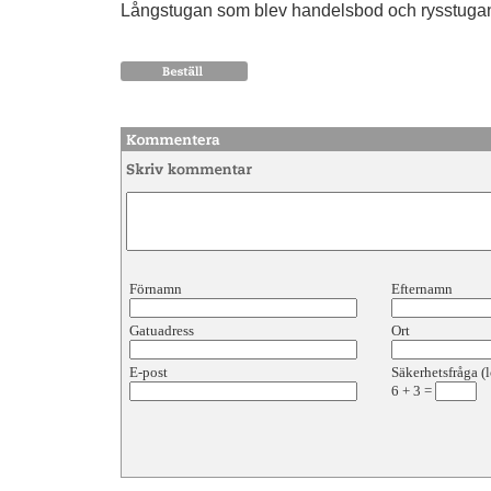
Långstugan som blev handelsbod och rysstuga
Förnamn
Efternamn
Gatuadress
Ort
E-post
Säkerhetsfråga (l
6
+
3
=