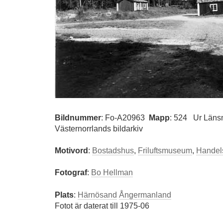
Bildnummer
:
Fo-A20963
Mapp
: 524
Ur Läns
Västernorrlands bildarkiv
Motivord
:
Bostadshus
,
Friluftsmuseum
,
Handel
Fotograf
:
Bo Hellman
Plats
:
Härnösand
Ångermanland
Fotot är daterat till 1975-06