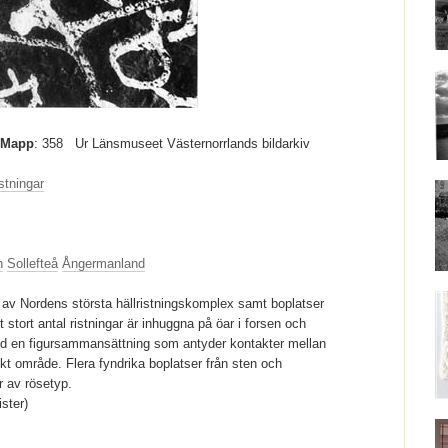
Mapp
: 358
Ur Länsmuseet Västernorrlands bildarkiv
istningar
n
Sollefteå
Ångermanland
t av Nordens största hällristningskomplex samt boplatser
 stort antal ristningar är inhuggna på öar i forsen och
d en figursammansättning som antyder kontakter mellan
 område. Flera fyndrika boplatser från sten och
r av rösetyp.
ister)