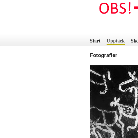
Hoppa
till
innehåll
Start
Upptäck
Sko
Fotografier