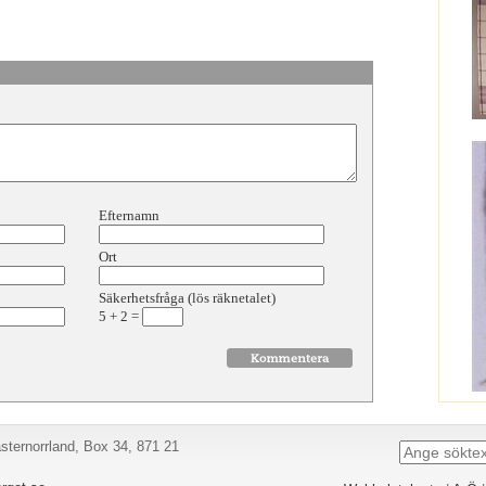
Efternamn
Ort
Säkerhetsfråga (lös räknetalet)
5
+
2
=
ternorrland, Box 34, 871 21