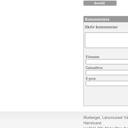
Förnamn
Gatuadress
E-post
Murberget, Länsmuseet Väs
Härnösand.