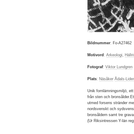
Bildnummer
:
Fo-A27462
Motivord
:
Arkeologi
,
Hällr
Fotograf
:
Viktor Lundgren
Plats
:
Näsåker
Ådals-Lide
Unik fornlämningsmiljö, et
från sten och bronsålder.Ett
utmed forsens stränder me
nordsvenskt och sydsvenskt
bronsåldern samt tre grava
(Ur Riksintressen Y-län reg