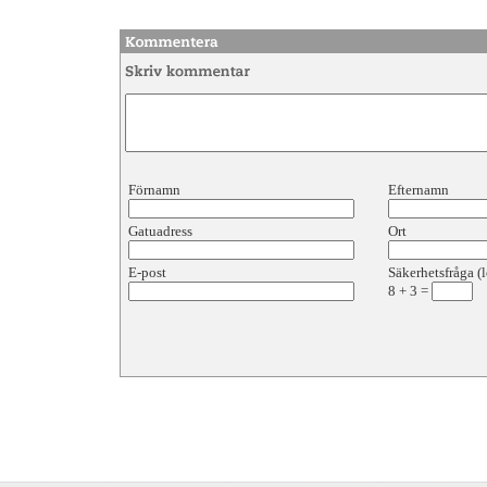
Förnamn
Efternamn
Gatuadress
Ort
E-post
Säkerhetsfråga (l
8
+
3
=