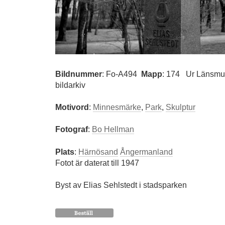
Bildnummer
:
Fo-A494
Mapp
: 174
Ur Länsmus
bildarkiv
Motivord
:
Minnesmärke
,
Park
,
Skulptur
Fotograf
:
Bo Hellman
Plats
:
Härnösand
Ångermanland
Fotot är daterat till 1947
Byst av Elias Sehlstedt i stadsparken