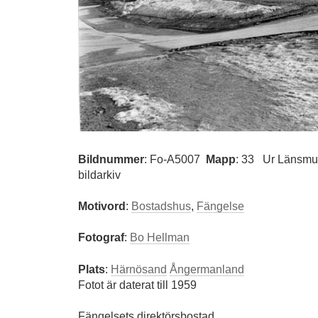
Bildnummer
:
Fo-A5007
Mapp
: 33
Ur Länsmus
bildarkiv
Motivord
:
Bostadshus
,
Fängelse
Fotograf
:
Bo Hellman
Plats
:
Härnösand
Ångermanland
Fotot är daterat till 1959
Fängelsets direktörsbostad.