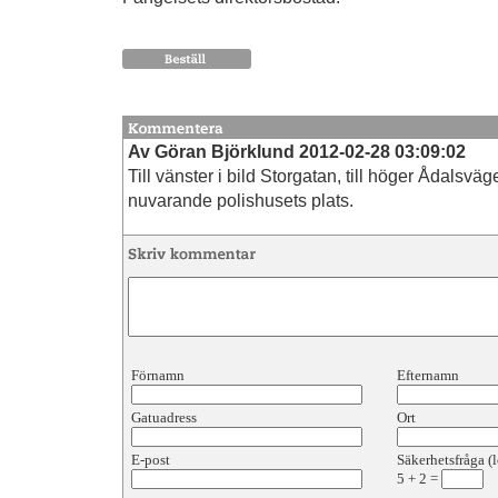
Av Göran Björklund 2012-02-28 03:09:02
Till vänster i bild Storgatan, till höger Ådalsvä
nuvarande polishusets plats.
Förnamn
Efternamn
Gatuadress
Ort
E-post
Säkerhetsfråga (l
5
+
2
=