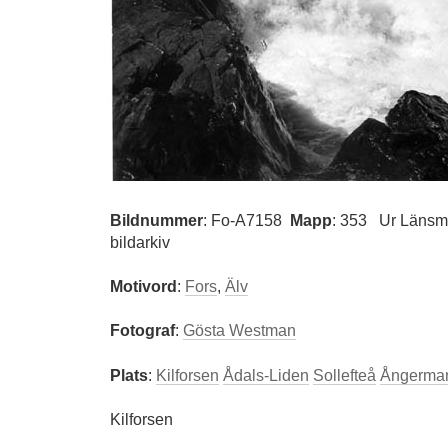
Bildnummer
:
Fo-A7158
Mapp
: 353
Ur Länsm
bildarkiv
Motivord
:
Fors
,
Älv
Fotograf
:
Gösta Westman
Plats
:
Kilforsen
Ådals-Liden
Sollefteå
Ångerma
Kilforsen