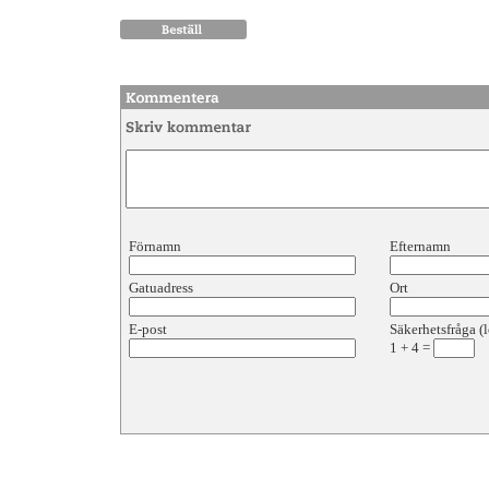
Förnamn
Efternamn
Gatuadress
Ort
E-post
Säkerhetsfråga (l
1
+
4
=