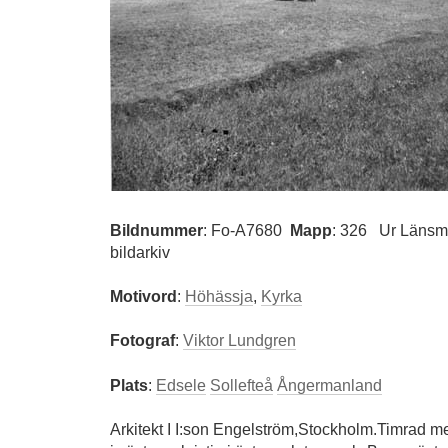
Bildnummer
:
Fo-A7680
Mapp
: 326
Ur Länsm
bildarkiv
Motivord
:
Höhässja
,
Kyrka
Fotograf
:
Viktor Lundgren
Plats
:
Edsele
Sollefteå
Ångermanland
Arkitekt I I:son Engelström,Stockholm.Timrad m