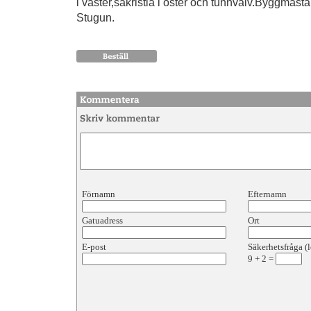
i väster,sakristia i öster och tunnvalv.Byggmästa
Stugun.
Förnamn
Efternamn
Gatuadress
Ort
E-post
Säkerhetsfråga (l
9
+
2
=