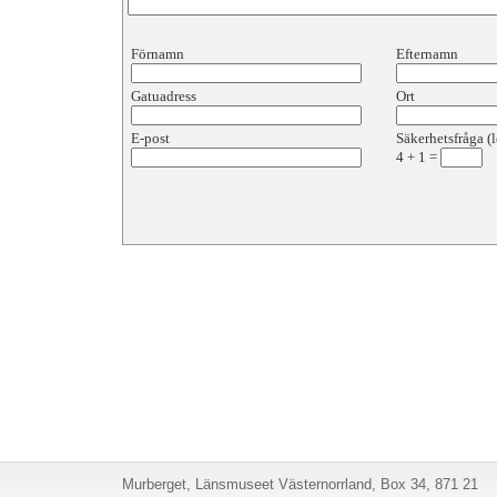
Förnamn
Efternamn
Gatuadress
Ort
E-post
Säkerhetsfråga (l
4
+
1
=
Murberget, Länsmuseet Västernorrland, Box 34, 871 21