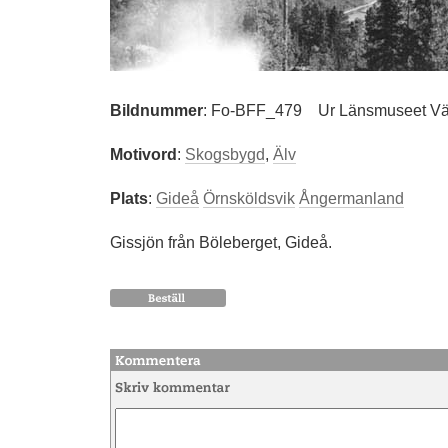
Bildnummer
:
Fo-BFF_479
Ur Länsmuseet Väs
Motivord
:
Skogsbygd
,
Älv
Plats
:
Gideå
Örnsköldsvik
Ångermanland
Gissjön från Böleberget, Gideå.