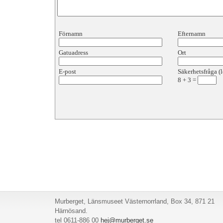
Förnamn
Efternamn
Gatuadress
Ort
E-post
Säkerhetsfråga (l
8
+
3
=
Murberget, Länsmuseet Västernorrland, Box 34, 871 21
Härnösand.
tel 0611-886 00
hej@murberget.se