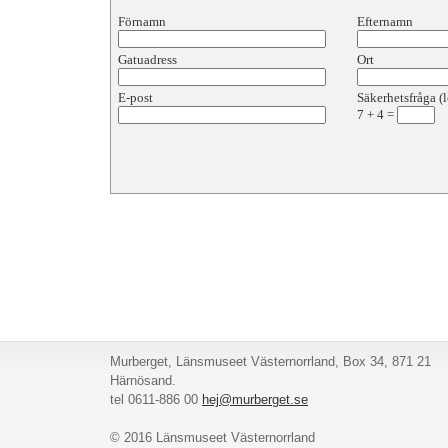
Förnamn
Efternamn
Gatuadress
Ort
E-post
Säkerhetsfråga (l
7
+
4
=
Murberget, Länsmuseet Västernorrland, Box 34, 871 21
Härnösand.
tel 0611-886 00
hej@murberget.se
© 2016 Länsmuseet Västernorrland