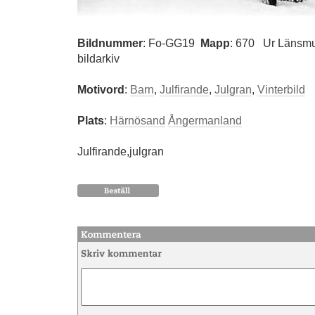
Bildnummer
:
Fo-GG19
Mapp
: 670
Ur Länsmu
bildarkiv
Motivord
:
Barn
,
Julfirande
,
Julgran
,
Vinterbild
Plats
:
Härnösand
Ångermanland
Julfirande,julgran