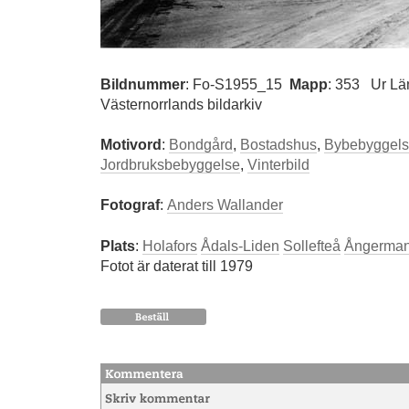
Bildnummer
:
Fo-S1955_15
Mapp
: 353
Ur Lä
Västernorrlands bildarkiv
Motivord
:
Bondgård
,
Bostadshus
,
Bybebyggel
Jordbruksbebyggelse
,
Vinterbild
Fotograf
:
Anders Wallander
Plats
:
Holafors
Ådals-Liden
Sollefteå
Ångerman
Fotot är daterat till 1979