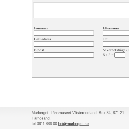
Förnamn
Efternamn
Gatuadress
Ort
E-post
Säkerhetsfråga (l
6
+
3
=
Murberget, Länsmuseet Västernorrland, Box 34, 871 21
Härnösand.
tel 0611-886 00
hej@murberget.se