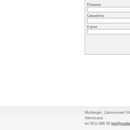
Förnamn
Gatuadress
E-post
Murberget, Länsmuseet Väs
Härnösand.
tel 0611-886 00
hej@murbe