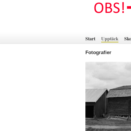
Hoppa
till
innehåll
Start
Upptäck
Sko
Fotografier