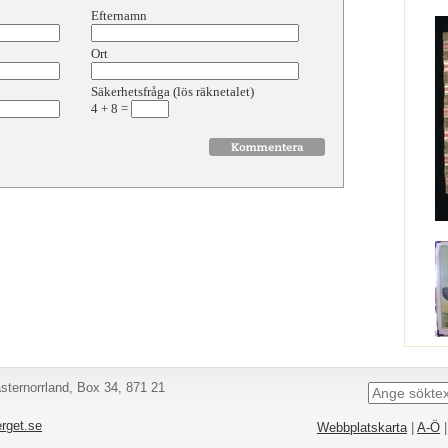
Efternamn
Ort
Säkerhetsfråga (lös räknetalet)
4
+
8
=
ternorrland, Box 34, 871 21
rget.se
Webbplatskarta
|
A-Ö