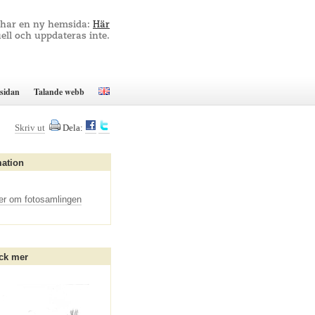
 har en ny hemsida:
Här
ell och uppdateras inte.
sidan
Talande webb
Skriv ut
Dela:
mation
er om fotosamlingen
ck mer