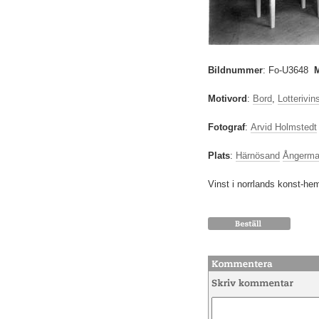
Bildnummer
:
Fo-U3648
Motivord
:
Bord
,
Lotterivin
Fotograf
:
Arvid Holmstedt
Plats
:
Härnösand
Ångerma
Vinst i norrlands konst-hem