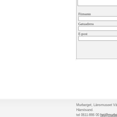
Förnamn
Gatuadress
E-post
Murberget, Länsmuseet Väs
Härnösand.
tel 0611-886 00
hej@murbe