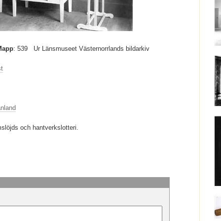
Mapp
: 539
Ur Länsmuseet Västernorrlands bildarkiv
st
nland
slöjds och hantverkslotteri.