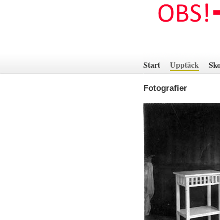
Hoppa
till
innehåll
Start
Upptäck
Sko
Fotografier