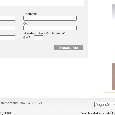
Efternamn
Ort
Säkerhetsfråga (lös räknetalet)
6
+
7
=
ternorrland, Box 34, 871 21
rget.se
Webbplatskarta
|
A-Ö