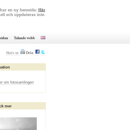
 har en ny hemsida:
Här
ell och uppdateras inte.
sidan
Talande webb
Skriv ut
Dela:
mation
er om fotosamlingen
ck mer