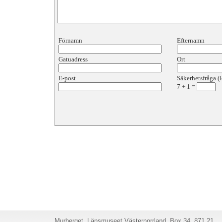
Förnamn
Efternamn
Gatuadress
Ort
E-post
Säkerhetsfråga (l
7
+
1
=
Murberget, Länsmuseet Västernorrland, Box 34, 871 21