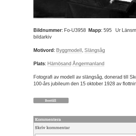
Bildnummer
:
Fo-U3958
Mapp
: 595
Ur Länsm
bildarkiv
Motivord
:
Byggmodell
,
Slängsåg
Plats
:
Härnösand
Ångermanland
Fotografi av modell av slängsåg, donerad till 
100-års jubileum den 15 oktober 1928 av flottn