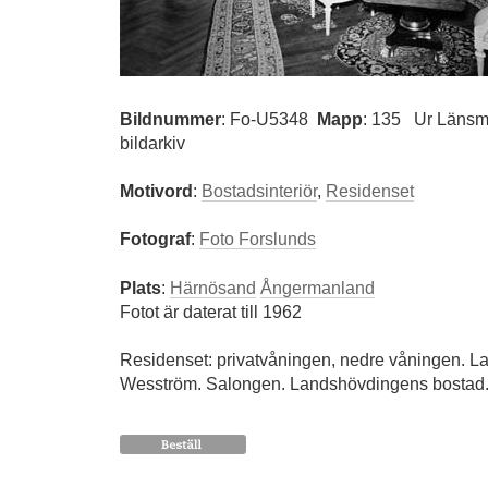
Bildnummer
:
Fo-U5348
Mapp
: 135
Ur Länsm
bildarkiv
Motivord
:
Bostadsinteriör
,
Residenset
Fotograf
:
Foto Forslunds
Plats
:
Härnösand
Ångermanland
Fotot är daterat till 1962
Residenset: privatvåningen, nedre våningen. L
Wesström. Salongen. Landshövdingens bostad