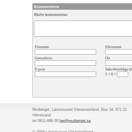
Förnamn
Efternamn
Gatuadress
Ort
E-post
Säkerhetsfråga (l
5
+
6
=
Murberget, Länsmuseet Västernorrland, Box 34, 871 21
Härnösand.
tel 0611-886 00
hej@murberget.se
© 2016 Länsmuseet Västernorrland