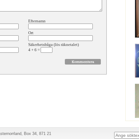
Efternamn
Ort
Säkerhetsfråga (lös räknetalet)
4
+
6
=
ternorrland, Box 34, 871 21