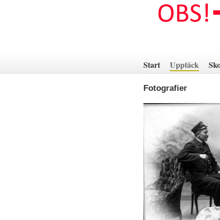
Hoppa
till
innehåll
Start
Upptäck
Sko
Fotografier