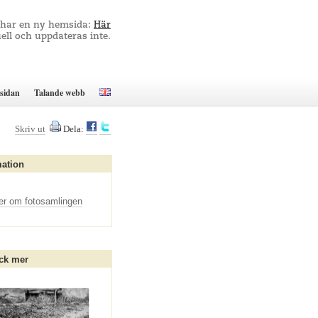
 har en ny hemsida:
Här
ell och uppdateras inte.
sidan
Talande webb
Skriv ut
Dela:
mation
er om fotosamlingen
ck mer