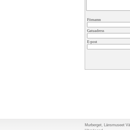
Förnamn
Gatuadress
E-post
Murberget, Länsmuseet Väs