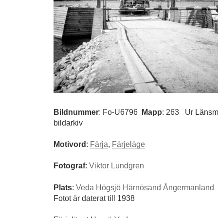
Bildnummer
:
Fo-U6796
Mapp
: 263
Ur Länsm
bildarkiv
Motivord
:
Färja
,
Färjeläge
Fotograf
:
Viktor Lundgren
Plats
:
Veda
Högsjö
Härnösand
Ångermanland
Fotot är daterat till 1938