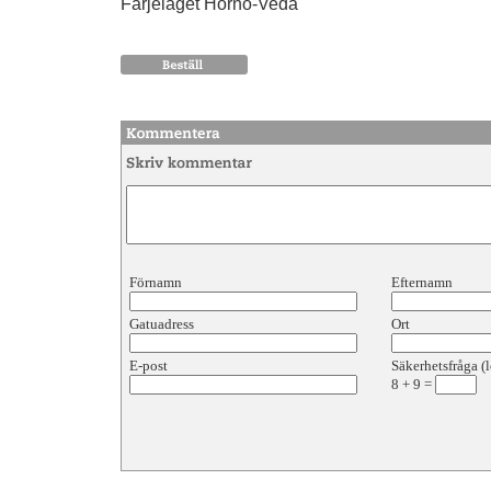
Färjeläget Hornö-Veda
Förnamn
Efternamn
Gatuadress
Ort
E-post
Säkerhetsfråga (l
8
+
9
=