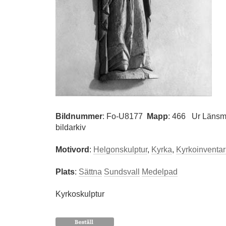
Bildnummer
:
Fo-U8177
Mapp
: 466
Ur Länsm
bildarkiv
Motivord
:
Helgonskulptur
,
Kyrka
,
Kyrkoinventar
Plats
:
Sättna
Sundsvall
Medelpad
Kyrkoskulptur