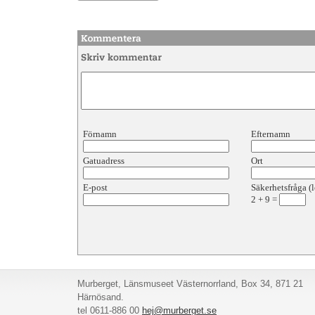
Förnamn
Efternamn
Gatuadress
Ort
E-post
Säkerhetsfråga (l
2
+
9
=
Murberget, Länsmuseet Västernorrland, Box 34, 871 21
Härnösand.
tel 0611-886 00
hej@murberget.se