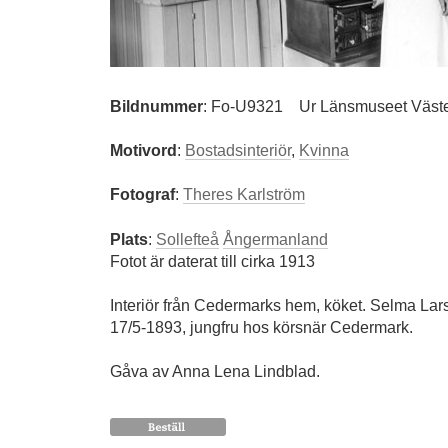
Bildnummer
:
Fo-U9321
Ur Länsmuseet Väster
Motivord
:
Bostadsinteriör
,
Kvinna
Fotograf
:
Theres Karlström
Plats
:
Sollefteå
Ångermanland
Fotot är daterat till cirka 1913
Interiör från Cedermarks hem, köket. Selma Lar
17/5-1893, jungfru hos körsnär Cedermark.
Gåva av Anna Lena Lindblad.