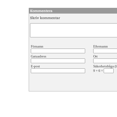
Förnamn
Efternamn
Gatuadress
Ort
E-post
Säkerhetsfråga (l
9
+
6
=