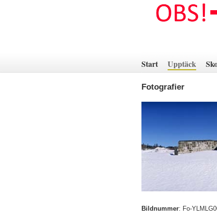
Hoppa
till
innehåll
Start
Upptäck
Sko
Fotografier
Bildnummer
:
Fo-YLMLG0