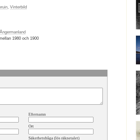
ruin
,
Vinterbild
Ångermanland
 mellan 1980 och 1900
Efternamn
Ort
Säkerhetsfråga (lös räknetalet)