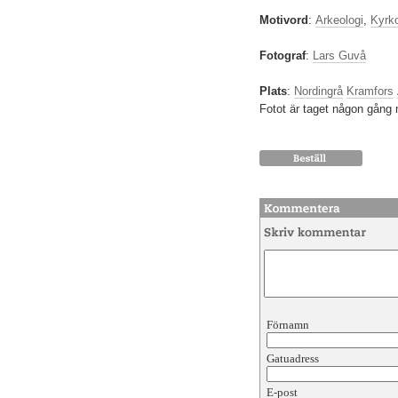
Motivord
:
Arkeologi
,
Kyrko
Fotograf
:
Lars Guvå
Plats
:
Nordingrå
Kramfors
Fotot är taget någon gång
Förnamn
Gatuadress
E-post