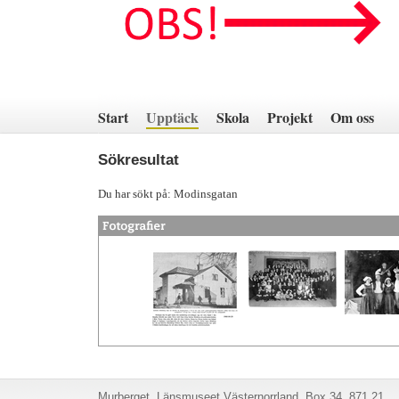
Hoppa
till
innehåll
Start
Upptäck
Skola
Projekt
Om oss
Sökresultat
Du har sökt på: Modinsgatan
Murberget, Länsmuseet Västernorrland, Box 34, 871 21