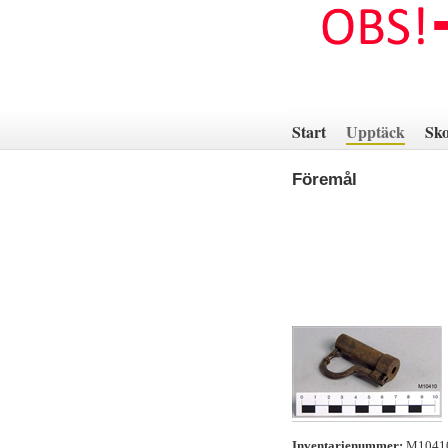
Hoppa
till
innehåll
Start
Upptäck
Sko
Föremål
Inventarienummer:
M104