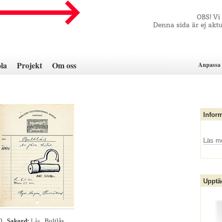
OBS! Vi
Denna sida är ej aktu
la
Projekt
Om oss
Anpassa 
Infor
Läs m
Upptä
10
Sakord:
Lås
, Bultlås