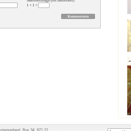
Säkerhetsfråga (lös räknetalet)
1
+
1
=
ternorrland, Box 34, 871 21