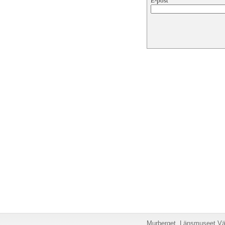
E-post
Murberget, Länsmuseet Väs