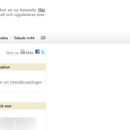
 har en ny hemsida:
Här
ell och uppdateras inte.
sidan
Talande webb
Skriv ut
Dela:
mation
er om föremålssamlingen
ck mer