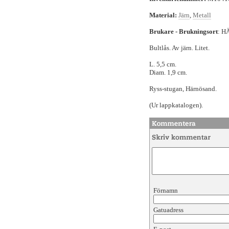
Material:
Järn
,
Metall
Brukare - Brukningsort
: 
Bultlås. Av järn. Litet.
L. 5,5 cm.
Diam. 1,9 cm.
Ryss-stugan, Härnösand.
(Ur lappkatalogen).
Förnamn
Gatuadress