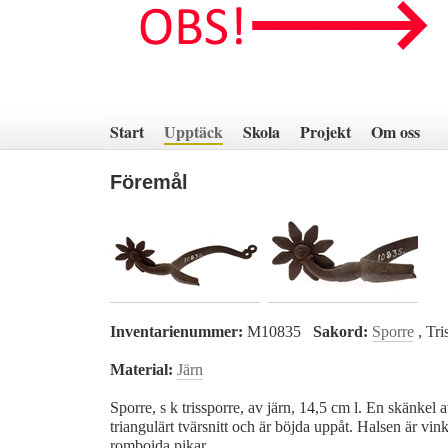
Hoppa
till
innehåll
Start
Upptäck
Skola
Projekt
Om oss
Föremål
Inventarienummer:
M10835
Sakord:
Sporre
, Tri
Material:
Järn
Sporre, s k trissporre, av järn, 14,5 cm l. En skänkel
triangulärt tvärsnitt och är böjda uppåt. Halsen är vink
romboida pikar.