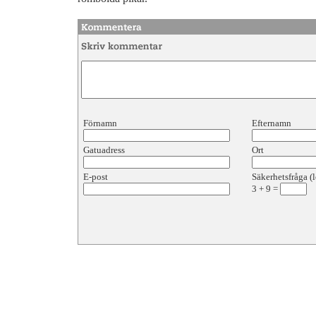
Förnamn
Efternamn
Gatuadress
Ort
E-post
Säkerhetsfråga (l
3
+
9
=