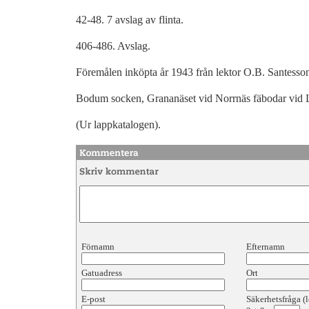
42-48. 7 avslag av flinta.
406-486. Avslag.
Föremålen inköpta år 1943 från lektor O.B. Santesso
Bodum socken, Grananäset vid Norrnäs fäbodar vid 
(Ur lappkatalogen).
Förnamn
Efternamn
Gatuadress
Ort
E-post
Säkerhetsfråga (l