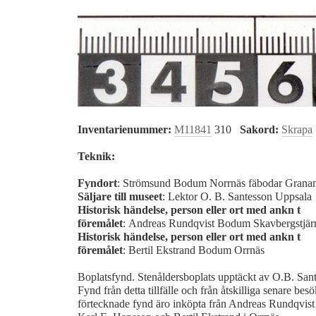
Inventarienummer:
M11841
310
Sakord:
Skrapa
Teknik:
Fyndort
: Strömsund Bodum Norrnäs fäbodar Grana
Säljare till museet
: Lektor O. B. Santesson Uppsala
Historisk händelse, person eller ort med ankn t
föremålet
: Andreas Rundqvist Bodum Skavbergstjä
Historisk händelse, person eller ort med ankn t
föremålet
: Bertil Ekstrand Bodum Orrnäs
Boplatsfynd. Stenåldersboplats upptäckt av O.B. San
Fynd från detta tillfälle och från åtskilliga senare bes
förtecknade fynd äro inköpta från Andreas Rundqvist 