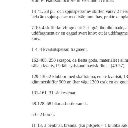
Karl E. Hansson och Bertil Ekstrand i Orrnäs.
14-41. 28 pil- och spjutspetsar av skiffer, varav 2 he
hela äro spjutspetsar med tvär, tunn bas, praktexempla
7-10. 4 skifferknivfragment: 2 st. grå, ihoplimmade, 
uddfragment av en eggad svart kniv; ett är uddfragm
kniv.
1-4. 4 kvartsitspetsar, fragment.
162-405. 250 skrapor, de flesta goda, materialet i allmä
sällan kvarts, i 9 fall sydskandinavisk flinta. (49-57).
129-130. 2 klubbor med skaftränna; en av kvartsit, 1
glimmerskiffer 900 gr. (har vägt 1300 c:a); en av gnej
131-161. 31 sänkestenar.
58-128. 68 bitar asbestkeramik.
5-6. 2 borrar.
11-13. 3 benbitar, brända. (En pilspets + 1 klubba sak