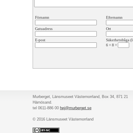
Förnamn
Efternamn
Gatuadress
Ort
E-post
Säkerhetsfråga (l
6
+
8
=
Murberget, Länsmuseet Västernorrland, Box 34, 871 21
Härnösand.
tel 0611-886 00
hej@murberget.se
© 2016 Länsmuseet Västernorrland