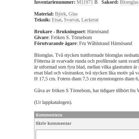
Inventarienummer:
M11971
B
Sakord:
Blomglas
Material:
Björk
,
Glas
Teknik:
Etsat
,
Svarvat
,
Lackerat
Brukare - Brukningsort
: Härnösand
Givare
: Fröken S. Törnebom
Förutvarande ägare
: Fru Wåhlstrand Härnösand
Blomglas. Två stycken trattformade blomglas nedsatta 
Fötterna är svarvade runda och profilerade samt svar
är utformad som fyra blad, mellan vilka glastratten är
etsat blad och växtrankor, två stycken lika motiv på v
H 17,5 cm. Fotens diam 7,5 cm mynniongens diam 6
Gåva av fröken S Törnebom, har tidigare tillhört fru
(Ur lappkatalogen).