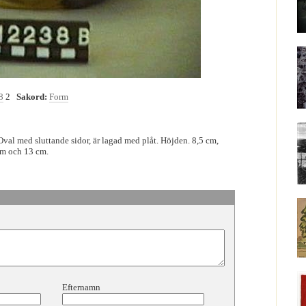
8
2
Sakord:
Form
val med sluttande sidor, är lagad med plåt. Höjden. 8,5 cm,
cm och 13 cm.
Efternamn