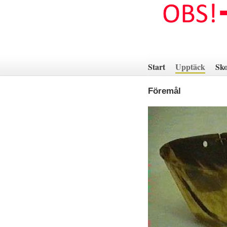
Hoppa
till
innehåll
Start
Upptäck
Sko
Föremål