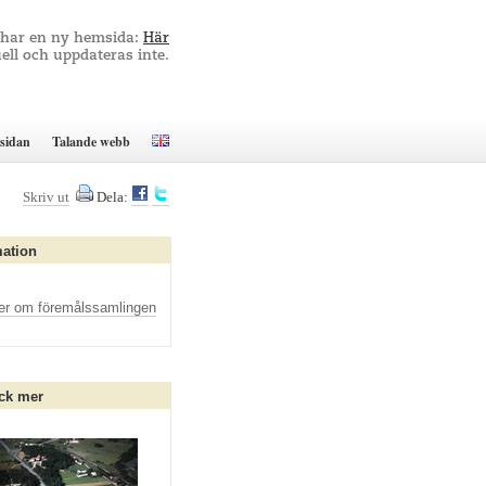
 har en ny hemsida:
Här
ell och uppdateras inte.
sidan
Talande webb
Skriv ut
Dela:
mation
er om föremålssamlingen
ck mer