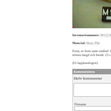
Inventarienummer:
M1223
Material:
Horn
,
Plåt
Form, av horn samt omålad. O
största längd och bredd. 23 
(Ur lappkatalogen).
Förnamn