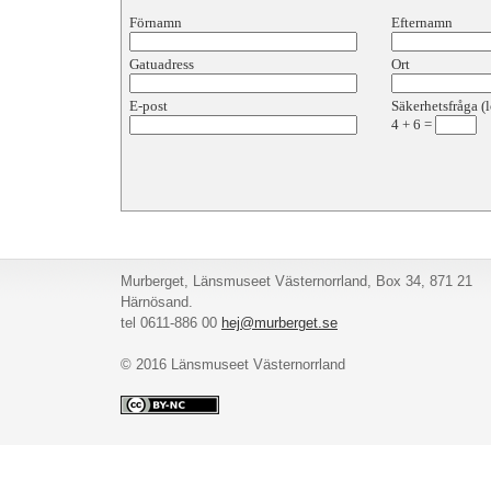
Förnamn
Efternamn
Gatuadress
Ort
E-post
Säkerhetsfråga (l
4
+
6
=
Murberget, Länsmuseet Västernorrland, Box 34, 871 21
Härnösand.
tel 0611-886 00
hej@murberget.se
© 2016 Länsmuseet Västernorrland