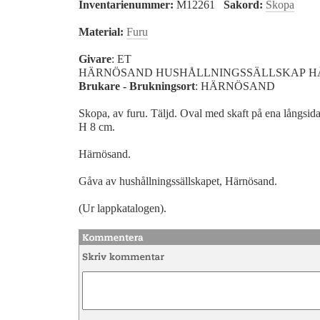
Inventarienummer:
M12261
Sakord:
Skopa
Material:
Furu
Givare
: ET
HÄRNÖSAND HUSHÅLLNINGSSÄLLSKAP 
Brukare - Brukningsort
: HÄRNÖSAND
Skopa, av furu. Täljd. Oval med skaft på ena långsid
H 8 cm.
Härnösand.
Gåva av hushållningssällskapet, Härnösand.
(Ur lappkatalogen).