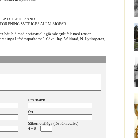
KLAND HÄRNÖSAND
SFÖRENING SVERIGES ALLM SJÖFAR
 en båt, blå med horisontellt gående gult fält med texten:
örenings Lifbåtssparbössa". Gåva: Ing. Wikland, N. Kyrkogatan,
Efternamn
Ort
Säkerhetsfråga (lös räknetalet)
4
+
8
=