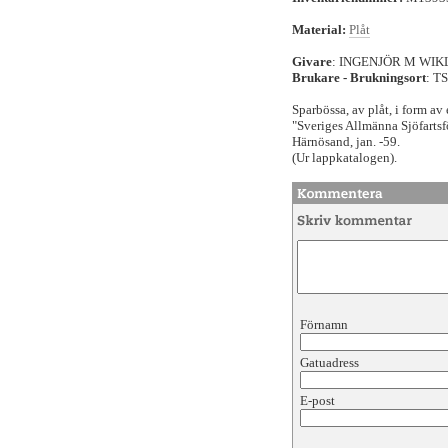
Material:
Plåt
Givare
: INGENJÖR M WI
Brukare - Brukningsort
: T
Sparbössa, av plåt, i form av
"Sveriges Allmänna Sjöfartsf
Härnösand, jan. -59.
(Ur lappkatalogen).
Förnamn
Gatuadress
E-post