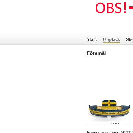
Hoppa
till
innehåll
Start
Upptäck
Sko
Föremål
Inventarienummer:
M139