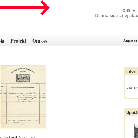
OBS! Vi
Denna sida är ej aktu
la
Projekt
Om oss
Anpassa 
Infor
Läs m
Upptä
39
Sakord:
Sparbössa