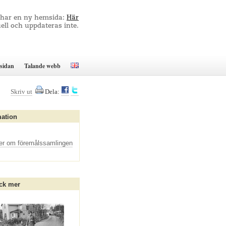
 har en ny hemsida:
Här
ell och uppdateras inte.
sidan
Talande webb
Skriv ut
Dela:
mation
er om föremålssamlingen
ck mer