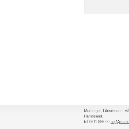
Murberget, Länsmuseet Väs
Härnösand.
tel 0611-886 00
hej@murbe