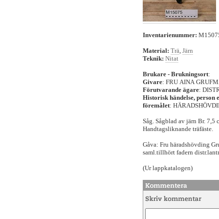
Inventarienummer:
M150
Material:
Trä
,
Järn
Teknik:
Nitat
Brukare - Brukningsort
:
Givare
: FRU AINA GRUF
Förutvarande ägare
: DIS
Historisk händelse, person 
föremålet
: HÄRADSHÖVD
Såg. Sågblad av järn Br. 7,5 
Handtagsliknande träfäste.
Gåva: Fru häradshövding Gr
saml.tillhört fadern distr.lan
(Ur lappkatalogen)