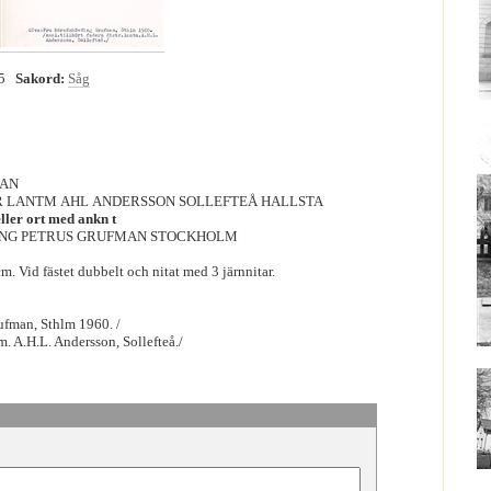
75
Sakord:
Såg
MAN
TR LANTM AHL ANDERSSON SOLLEFTEÅ HALLSTA
eller ort med ankn t
ING PETRUS GRUFMAN STOCKHOLM
cm. Vid fästet dubbelt och nitat med 3 järnnitar.
ufman, Sthlm 1960. /
tm. A.H.L. Andersson, Sollefteå./