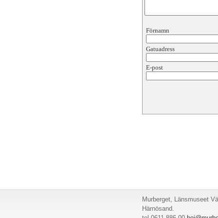
Förnamn
Gatuadress
E-post
Murberget, Länsmuseet Väs
Härnösand.
tel 0611-886 00
hej@murbe