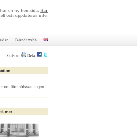
 har en ny hemsida:
Här
ell och uppdateras inte.
sidan
Talande webb
Skriv ut
Dela:
mation
er om föremålssamlingen
ck mer