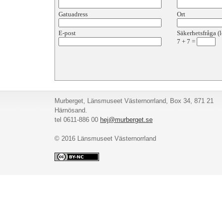
Gatuadress
Ort
E-post
Säkerhetsfråga (l
7
+
7
=
Murberget, Länsmuseet Västernorrland, Box 34, 871 21
Härnösand.
tel 0611-886 00
hej@murberget.se
© 2016 Länsmuseet Västernorrland