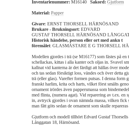
Inventarienummer:
M16140
Sakord:
Gjutform
Material:
Papper
Givare
: ERNST THORSELL HÄRNÖSAND
Brukare - Brukningsort
: EDVARD
GUSTAF THORSELL HÄRNÖSAND LÅNGGAT
Historisk händelse, person eller ort med ankn t
föremålet
: GLASMÄSTARE E G THORSELL 
Modellen gjordes i trä (se M16177) som fästes på en tr
schellackas, kittas i alla kanter och oljas in. Svavel sm
kallnat vid kanterna är det färdigt att hällas över mode
och tas sedan försiktigt loss, vändes och över detta g
trä (eller glas). Varefter formen putsas. I denna form
franskt harlim, krita och harts, vilket först smälts gen
ornament irördes även pappersmassa som bindemedel.
med flinta, (numera agat). Vid reparering av t.ex. en 
in, avtryck gjordes i ovan nämnda massa, vilken fick s
man fått göts sedan de ornament som skulle repareras 
Gjutform och modell tillhört Edvard Gustaf Thorsells 
Långgatan 18, Härnösand.