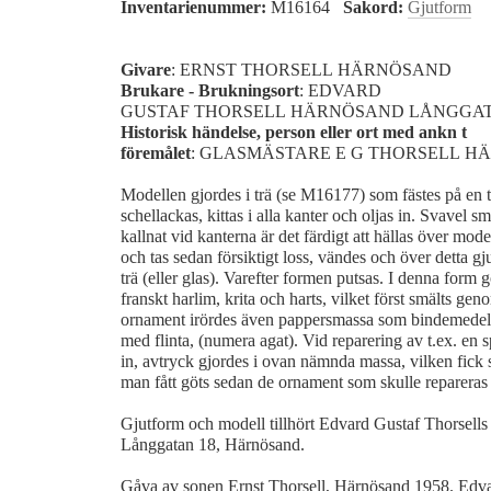
Inventarienummer:
M16164
Sakord:
Gjutform
Givare
: ERNST THORSELL HÄRNÖSAND
Brukare - Brukningsort
: EDVARD
GUSTAF THORSELL HÄRNÖSAND LÅNGGAT
Historisk händelse, person eller ort med ankn t
föremålet
: GLASMÄSTARE E G THORSELL 
Modellen gjordes i trä (se M16177) som fästes på en tr
schellackas, kittas i alla kanter och oljas in. Svavel sm
kallnat vid kanterna är det färdigt att hällas över mode
och tas sedan försiktigt loss, vändes och över detta g
trä (eller glas). Varefter formen putsas. I denna form
franskt harlim, krita och harts, vilket först smälts gen
ornament irördes även pappersmassa som bindemedel.
med flinta, (numera agat). Vid reparering av t.ex. en 
in, avtryck gjordes i ovan nämnda massa, vilken fick s
man fått göts sedan de ornament som skulle repareras 
Gjutform och modell tillhört Edvard Gustaf Thorsells 
Långgatan 18, Härnösand.
Gåva av sonen Ernst Thorsell, Härnösand 1958. Edvard