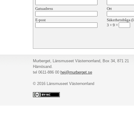
Gatuadress
Ort
E-post
Säkerhetsfråga (l
3
+
9
=
Murberget, Länsmuseet Västernorrland, Box 34, 871 21
Härnösand.
tel 0611-886 00
hej@murberget.se
© 2016 Länsmuseet Västernorrland