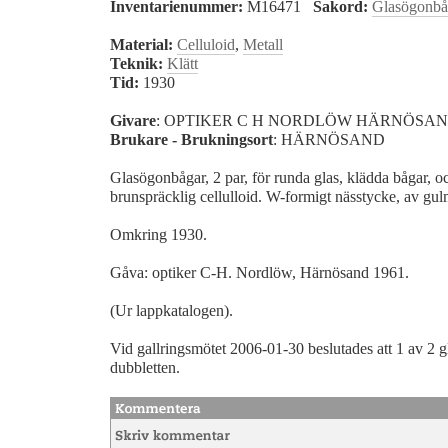
Inventarienummer:
M16471
Sakord:
Glasögonbå
Material:
Celluloid
,
Metall
Teknik:
Klätt
Tid:
1930
Givare
: OPTIKER C H NORDLÖW HÄRNÖSA
Brukare - Brukningsort
: HÄRNÖSAND
Glasögonbågar, 2 par, för runda glas, klädda bågar, och
brunspräcklig cellulloid. W-formigt nässtycke, av gulm
Omkring 1930.
Gåva: optiker C-H. Nordlöw, Härnösand 1961.
(Ur lappkatalogen).
Vid gallringsmötet 2006-01-30 beslutades att 1 av 2 g
dubbletten.