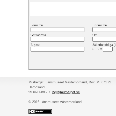
Förnamn
Efternamn
Gatuadress
Ort
E-post
Säkerhetsfråga (l
6
+
9
=
Murberget, Länsmuseet Västernorrland, Box 34, 871 21
Härnösand.
tel 0611-886 00
hej@murberget.se
© 2016 Länsmuseet Västernorrland