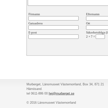
Förnamn
Efternamn
Gatuadress
Ort
E-post
Säkerhetsfråga (l
2
+
7
=
Murberget, Länsmuseet Västernorrland, Box 34, 871 21
Härnösand.
tel 0611-886 00
hej@murberget.se
© 2016 Länsmuseet Västernorrland