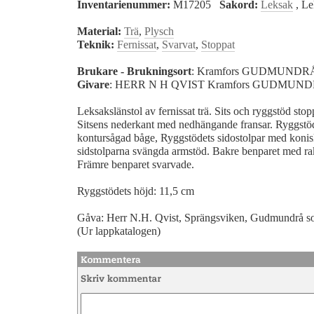
Inventarienummer:
M17205
Sakord:
Leksak
, Le
Material:
Trä
,
Plysch
Teknik:
Fernissat
,
Svarvat
,
Stoppat
Brukare - Brukningsort
: Kramfors GUDMUND
Givare
: HERR N H QVIST Kramfors GUDMU
Leksakslänstol av fernissat trä. Sits och ryggstöd sto
Sitsens nederkant med nedhängande fransar. Ryggstöde
kontursågad båge, Ryggstödets sidostolpar med konis
sidstolparna svängda armstöd. Bakre benparet med rak
Främre benparet svarvade.
Ryggstödets höjd: 11,5 cm
Gåva: Herr N.H. Qvist, Sprängsviken, Gudmundrå so
(Ur lappkatalogen)