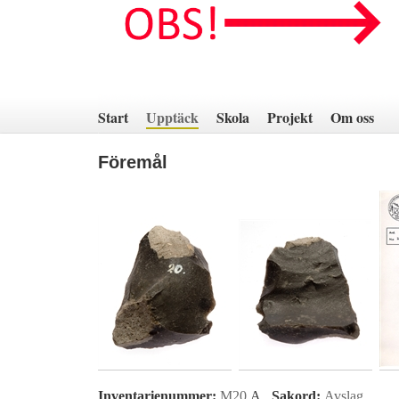
Hoppa
till
innehåll
Start
Upptäck
Skola
Projekt
Om oss
Föremål
Inventarienummer:
M20
A
Sakord:
Avslag