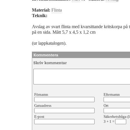
Material:
Flinta
Teknik:
Avslag av svart flinta med kvarsittande kritskorpa på 
på en sida. Mått 5,7 x 4,5 x 1,2 cm
(ur lappkatalogen).
Förnamn
Efternamn
Gatuadress
Ort
E-post
Säkerhetsfråga (l
3
+
1
=