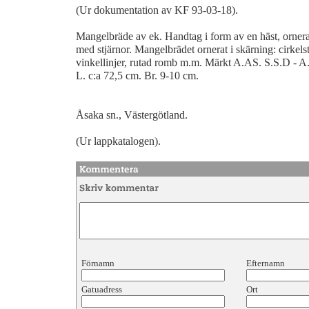
(Ur dokumentation av KF 93-03-18).
Mangelbräde av ek. Handtag i form av en häst, ornera
med stjärnor. Mangelbrädet ornerat i skärning: cirkels
vinkellinjer, rutad romb m.m. Märkt A.AS. S.S.D - 
L. c:a 72,5 cm. Br. 9-10 cm.
Åsaka sn., Västergötland.
(Ur lappkatalogen).
Förnamn
Efternamn
Gatuadress
Ort