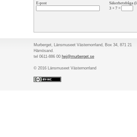
E-post
Säkerhetsfråga (l
3
+
7
=
Murberget, Länsmuseet Västernorrland, Box 34, 871 21
Härnösand.
tel 0611-886 00
hej@murberget.se
© 2016 Länsmuseet Västernorrland