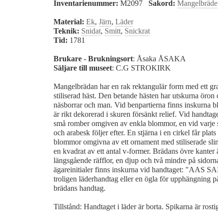
Inventarienummer:
M2097
Sakord:
Mangelbräde
Material:
Ek
,
Järn
,
Läder
Teknik:
Snidat
,
Smitt
,
Snickrat
Tid:
1781
Brukare - Brukningsort
: Åsaka ÅSAKA
Säljare till museet
: C.G STROKIRK
Mangelbrädan har en rak rektangulär form med ett gra
stiliserad häst. Den betande hästen har utskurna öron 
näsborrar och man. Vid benpartierna finns inskurna 
är rikt dekorerad i skuren försänkt relief. Vid handtag
små romber omgiven av enkla blommor, en vid varje si
och arabesk följer efter. En stjärna i en cirkel får plats
blommor omgivna av ett ornament med stiliserade slin
en kvadrat av ett antal v-former. Brädans övre kanter
längsgående räfflor, en djup och två mindre på sidorn
ägareinitialer finns inskurna vid handtaget: "AAS 
troligen läderhandtag eller en ögla för upphängning på 
brädans handtag.
Tillstånd: Handtaget i läder är borta. Spikarna är rosti