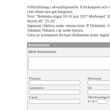
Affischförslag i akvarell/gouache. Klockstapeln och 
i blå siluett mot gul bakgrund.
Text: "Bottniska dagar 10-16 juni 1937 Murberget" 
blyerts till "25-26".
Signerad i bildens nedre vänstra hörn: R Hellström -
Tillstånd: Nålstick i de nedre hörnen.
Gåva av konstnären Richard Hellströms dotter Ingrid
Förnamn
Efternamn
Gatuadress
Ort
E-post
Säkerhetsfråga (l
4
+
8
=