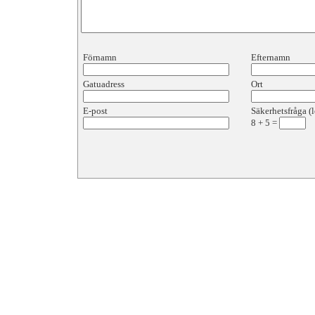
Förnamn
Efternamn
Gatuadress
Ort
E-post
Säkerhetsfråga (l
8
+
5
=