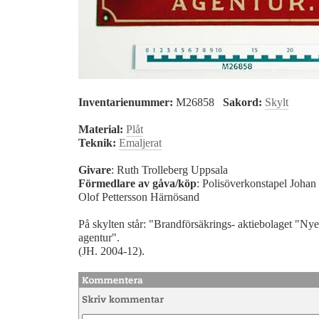
Inventarienummer:
M26858
Sakord:
Skylt
Material:
Plåt
Teknik:
Emaljerat
Givare
: Ruth Trolleberg Uppsala
Förmedlare av gåva/köp
: Polisöverkonstapel Johan
Olof Pettersson Härnösand
På skylten står: "Brandförsäkrings- aktiebolaget "Ny
agentur".
(JH. 2004-12).