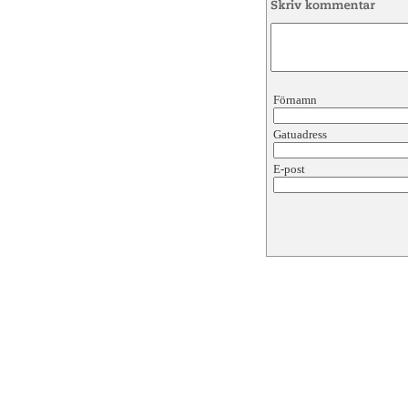
Förnamn
Gatuadress
E-post