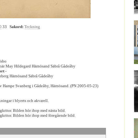
0
33
Sakord:
Teckning
dsbo
tnär May Hildegard Härnösand Säbrå Gådeåby
rt -
nberg Härnösand Säbrå Gådeåby
av Hampe Svanberg i Gådeåby, Härnösand. (PN 2005-05-23)
ningar i blyerts och akvarell.
gkritor. Bilden hör ihop med nästa bild.
rgkritor. Bilden hör ihop med föregående bild.