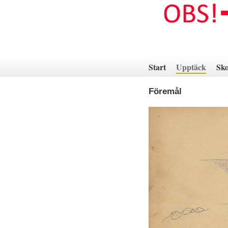
Hoppa
till
innehåll
Start
Upptäck
Sko
Föremål