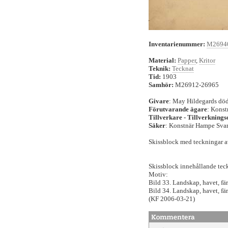
Inventarienummer:
M2694
Material:
Papper
,
Kritor
Teknik:
Tecknat
Tid:
1903
Samhör:
M26912-26965
Givare
: May Hildegards dö
Förutvarande ägare
: Kons
Tillverkare - Tillverkningso
Säker
: Konstnär Hampe Sva
Skissblock med teckningar 
Skissblock innehållande teck
Motiv:
Bild 33. Landskap, havet, fär
Bild 34. Landskap, havet, fä
(KF 2006-03-21)