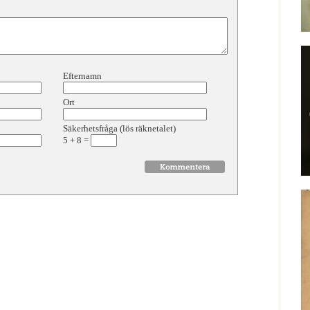
Efternamn
Ort
Säkerhetsfråga (lös räknetalet)
5
+
8
=