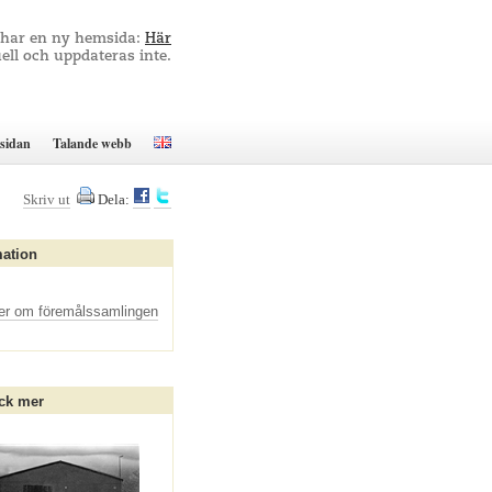
 har en ny hemsida:
Här
ell och uppdateras inte.
sidan
Talande webb
Skriv ut
Dela:
mation
er om föremålssamlingen
ck mer