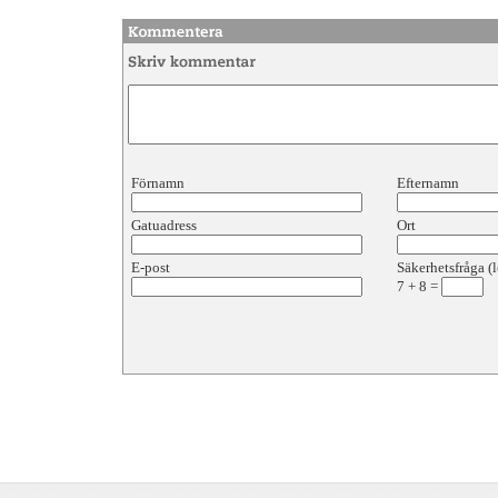
Förnamn
Efternamn
Gatuadress
Ort
E-post
Säkerhetsfråga (l
7
+
8
=