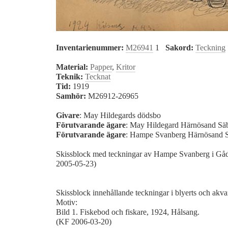
Inventarienummer:
M26941
1
Sakord:
Teckning
Material:
Papper
,
Kritor
Teknik:
Tecknat
Tid:
1919
Samhör:
M26912-26965
Givare
: May Hildegards dödsbo
Förutvarande ägare
: May Hildegard Härnösand S
Förutvarande ägare
: Hampe Svanberg Härnösand 
Skissblock med teckningar av Hampe Svanberg i Gå
2005-05-23)
Skissblock innehållande teckningar i blyerts och akvar
Motiv:
Bild 1. Fiskebod och fiskare, 1924, Hålsang.
(KF 2006-03-20)