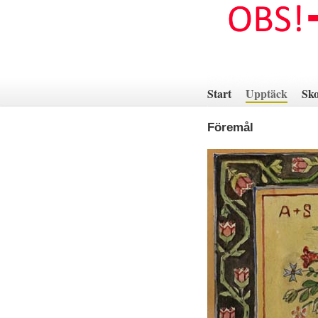
Hoppa
till
innehåll
Start
Upptäck
Sko
Föremål