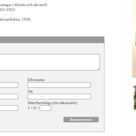
ningar i blyerts och akvarell.
1921-1922:
akvarellskiss, 1930.
Efternamn
Ort
Säkerhetsfråga (lös räknetalet)
5
+
6
=