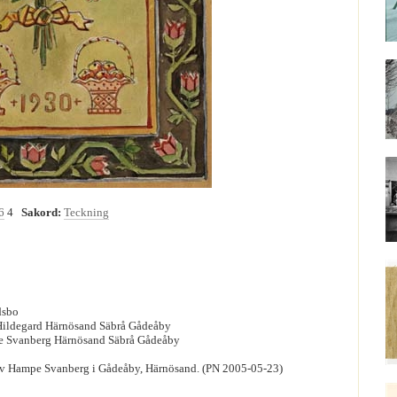
6
4
Sakord:
Teckning
dsbo
Hildegard Härnösand Säbrå Gådeåby
e Svanberg Härnösand Säbrå Gådeåby
av Hampe Svanberg i Gådeåby, Härnösand. (PN 2005-05-23)