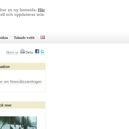
 har en ny hemsida:
Här
ell och uppdateras inte.
sidan
Talande webb
Skriv ut
Dela:
mation
er om föremålssamlingen
ck mer