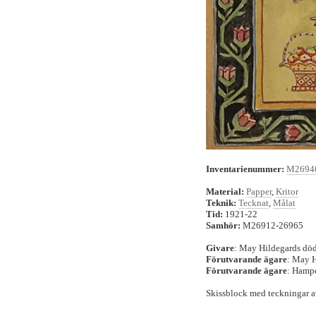
Inventarienummer:
M2694
Material:
Papper
,
Kritor
Teknik:
Tecknat
,
Målat
Tid:
1921-22
Samhör:
M26912-26965
Givare
: May Hildegards dö
Förutvarande ägare
: May 
Förutvarande ägare
: Hamp
Skissblock med teckningar 